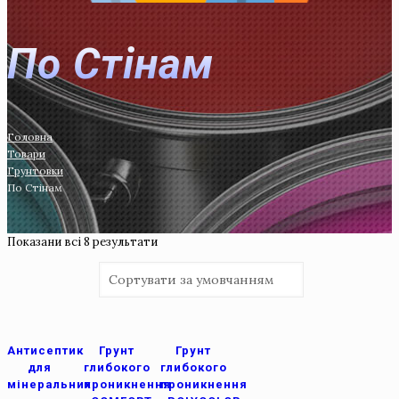
По Стiнам
Головна
Товари
Грунтовки
По Стiнам
Показани всi 8 результати
Антисептик
Грунт
Грунт
для
глибокого
глибокого
мінеральних
проникнення
проникнення