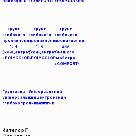
поверхонь
«COMFORT»
«POLYCOLOR»
Грунт
Грунт
Грунт
глибокого
глибокого
глибокого
проникнення
проникнення
проникнення
1: 4
1: 6
для
(концентрат)
(концентрат)
вашого
«POLYCOLOR»
«POLYCOLOR»
майстра
«COMFORT»
Грунтовка
Універсальний
універсальна
концентрований
глибокопроникаюча
антисептик
Категорії
Продуктів