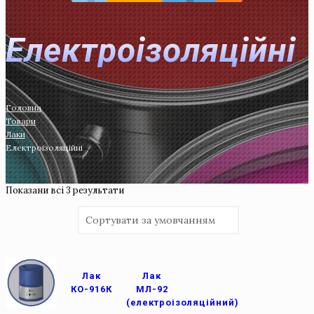
Електроізоляційні
Головна
Товари
Лаки
Електроізоляційні
Показани всi 3 результати
Лак
Лак
КО-916К
МЛ-92
(електроізоляційний)