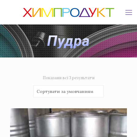
Пудра
Показани всi 3 результати