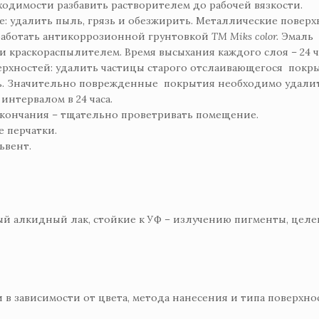
одимости разбавить растворителем до рабочей вязкости.
: удалить пыль, грязь и обезжирить. Металлические повер
работать антикоррозионной грунтовкой
ТМ Мiks color.
Эмаль
и краскораспылителем. Время высыхания каждого слоя – 24 ч
рхностей: удалить частицы старого отслаивающегося покры
ь. Значительно поврежденные покрытия необходимо удали
интервалом в 24 часа.
 окончания – тщательно проветривать помещение.
 перчатки.
ьвент.
 алкидный лак, стойкие к УФ – излучению пигменты, целе
 в зависимости от цвета, метода нанесения и типа поверхно