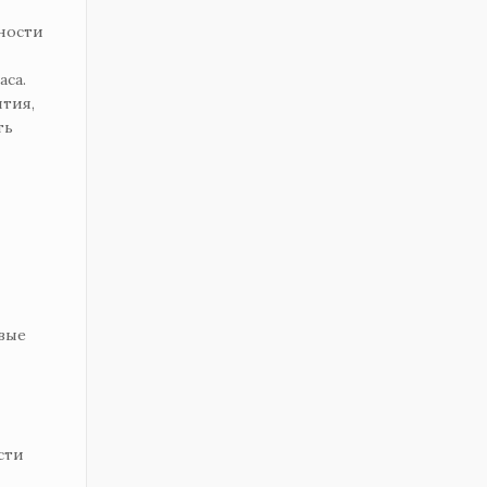
хности
аса.
тия,
ть
вые
сти