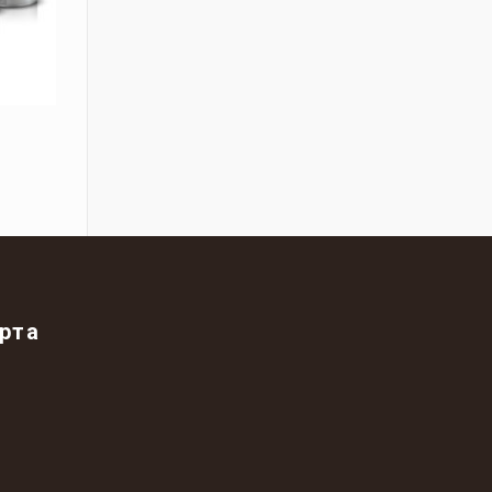
4
рта