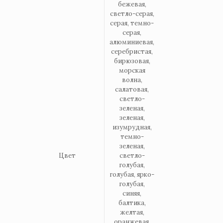
бежевая,
светло-серая,
серая, темно-
серая,
алюминиевая,
серебристая,
бирюзовая,
морская
волна,
салатовая,
светло-
зеленая,
зеленая,
изумрудная,
темно-
зеленая,
Цвет
светло-
голубая,
голубая, ярко-
голубая,
синяя,
балтика,
желтая,
оранжевая,