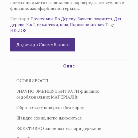
поверхонь з метою заповнення пор перед застосуванням
фінішних лакофарбних матеріалів.
Категорії:
Грунтовки
,
По Дереву
,
Захисні покриття
,
Для
дерева
,
Клеї, герметики, піна
,
Порозаповнювач
Tag:
HELIOS
Додати до Списку Бажань
Опис
ОСОБЛИВОСТІ
ЗНАЧНО ЗМЕНШУЄ ВИТРАТИ фінішних
оздоблювальних МАТЕРІАЛІВ;
Образ гладку поверхню без ворсу;
Швидко сохне, легко наноситься;
ЕФЕКТИВНО заповнюють пори деревини