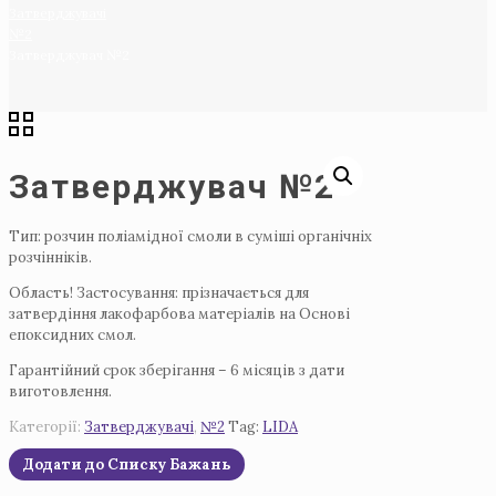
Затверджувачі
№2
Затверджувач №2
Затверджувач №2
Тип: розчин поліамідної смоли в суміші органічніх
розчінніків.
Область! Застосування: прізначається для
затвердіння лакофарбова матеріалів на Основі
епоксидних смол.
Гарантійний срок зберігання – 6 місяців з дати
виготовлення.
Категорії:
Затверджувачі
,
№2
Tag:
LIDA
Додати до Списку Бажань