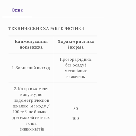
Опис
ТЕХНИЧЕСКИЕ ХАРАКТЕРИСТИКИ
Найменування
Характеристика
показника
i норма
Прозора рідина,
без осаду і
1. Зовнішній вигляд
механічних
включень
2. Колір в момент
випуску, по
йодометрической
шкалою, мг йоду /
80
100см3, не більше-
для емалей світлих
100
тонів
-інших квітів