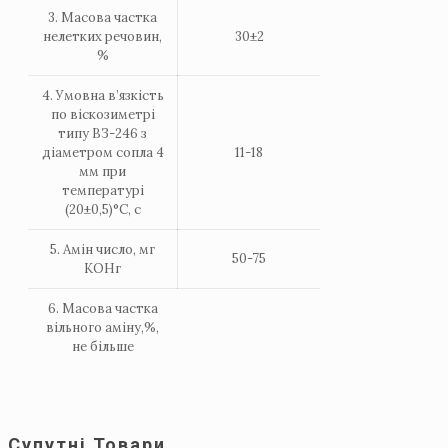
3. Масова частка
нелетких речовин,
30±2
%
4. Умовна в’язкість
по віскозиметрі
типу ВЗ-246 з
діаметром сопла 4
11-18
мм при
температурі
(20±0,5)°С, с
5. Амін число, мг
50-75
КОНг
6. Масова частка
вільного аміну,%,
не більше
Супутні Товари