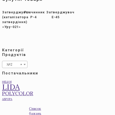
Затверджувач
Розчинник
Затверджувач
(каталізатора
Р-4
Е-45
затвердіння)
«Уру-021»
Категорії
Продуктів
№2
×
Постачальники
HELIOS
LIDA
POLYCOLOR
АВРОРА
Список
бажань