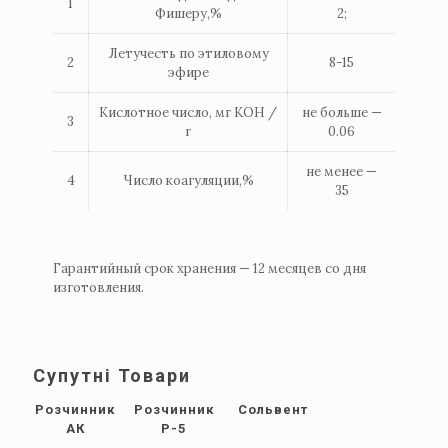
1
Фишеру,%
2;
Летучесть по этиловому
2
8-15
эфире
Кислотное число, мг КОН /
не больше —
3
г
0.06
не менее —
4
Число коагуляции,%
35
Гарантийный срок хранения — 12 месяцев со дня
изготовления.
Супутні Товари
Розчинник
Розчинник
Сольвент
АК
Р-5