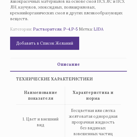
лакокрасочных материалов на основе смол ПСХ ЛС и ПСХ
ЛН, каучуков, эпоксидных, полиакриловых,
кремнийорганических смол и других пленкообразующих
веществ.
Категории:
Растворители
,
Р-4,Р-5
Метка:
LIDA
Добавить в Список Желаний
Описание
ТЕХНИЧЕСКИЕ ХАРАКТЕРИСТИКИ
Наименование
Характеристика и
показателя
норма
Бесцветная или слегка
желтоватая однородная
1. Цвет и внешний
прозрачная жидкость
вид
без видимых
взвешенных частиц