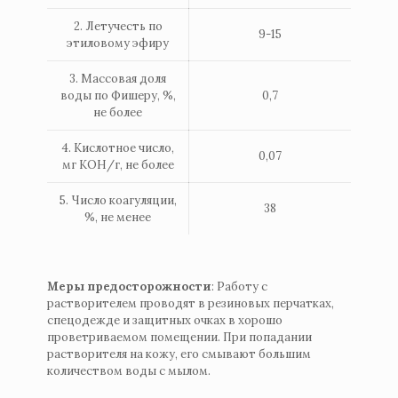
2. Летучесть по
9-15
этиловому эфиру
3. Массовая доля
воды по Фишеру, %,
0,7
не более
4. Кислотное число,
0,07
мг КОН/г, не более
5. Число коагуляции,
38
%, не менее
Меры предосторожности
: Работу с
растворителем проводят в резиновых перчатках,
спецодежде и защитных очках в хорошо
проветриваемом помещении. При попадании
растворителя на кожу, его смывают большим
количеством воды с мылом.