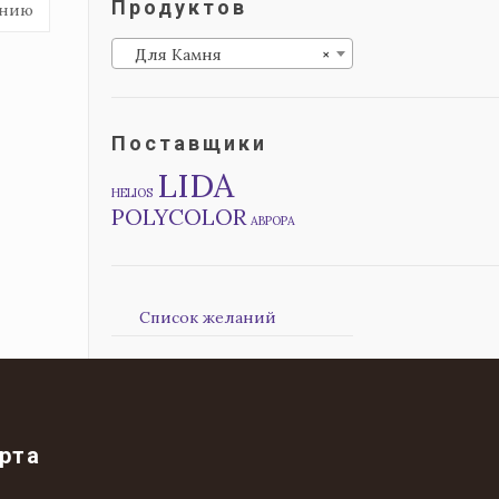
Продуктов
Для Камня
×
Поставщики
LIDA
HELIOS
POLYCOLOR
АВРОРА
Список желаний
рта