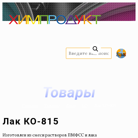
Язык
Товары
Главная
Товары
Лаки
КО
Лак КО-815
Лак КО-815
Изготовлен из смеси растворов ПМФСС и лака