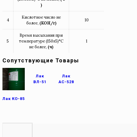
)
Кислотное число не
4
10
более,
(КОН/г)
Время высыхания при
5
температуре (150±5)°С
1
не более,
(ч)
Сопутствующие Товары
Лак
Лак
ВЛ-51
АС-528
Лак КО-85