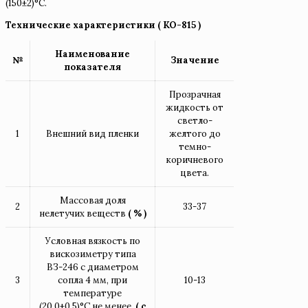
(150±2)°C.
Технические характеристики ( КО-815 )
Наименование
№
Значение
показателя
Прозрачная
жидкость от
светло-
1
Внешний вид пленки
желтого до
темно-
коричневого
цвета.
Массовая доля
2
33-37
нелетучих веществ
( % )
Условная вязкость по
вискозиметру типа
ВЗ-246 с диаметром
3
сопла 4 мм, при
10-13
температуре
(20.0±0.5)°С не менее,
( с