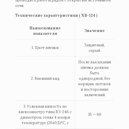
проводить работы рядом с открытым источником
огня.
Технические характеристики ( ХВ-124 )
Наименование
Значение
показателя
Защитный,
1. Цвет пленки
серый
После высыхания
пленка должна
быть
2. Внешний вид
однородной, без
морщин, потеков
и посторонних
включений
3. Условная вязкость по
вискозиметру типа ВЗ-246 с
35 — 60
диаметром сопла 4 ммпри
температуре (20±0,5)°С, с