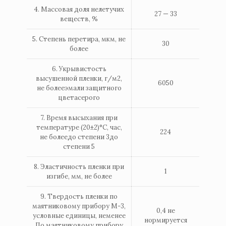
4. Массовая доля нелетучих
27 — 33
веществ, %
5. Степень перетира, мкм, не
30
более
6. Укрывистость
высушенной пленки, г/м2,
6050
не болееэмали защитного
цветасерого
7. Время высыхания при
температуре (20±2)°С, час,
224
не болеедо степени 3до
степени 5
8. Эластичность пленки при
1
изгибе, мм, не более
9. Твердость пленки по
маятниковому прибору М-3,
0,4 не
условные единицы, неменее
нормируется
По маятниковому прибору