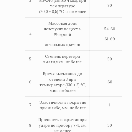
3
ВЗ-246 (сопло 4 мм), при
80
температуре
(20,0 ± 0,5) °С, с, не менее
Массовая доля
нелетучих веществ,
54-60
4
%черной
61-69
остальных цветов
Степень перетира
5
50
эмали,мкм, не более
Время высыхания до
степени 3 при
6
60
температуре (130 ± 2) °С,
мин, не более
Эластичность покрытия
7
1
при изгибе, мм, не более
Прочность покрытия при
8
ударе по прибору У-1, см,
50
не менее