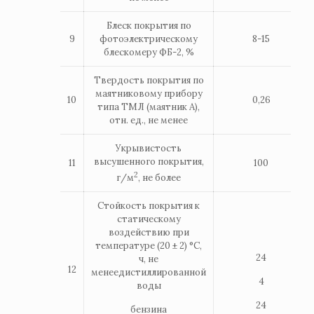
Блеск покрытия по
9
фотоэлектрическому
8-15
блескомеру ФБ-2, %
Твердость покрытия по
маятниковому прибору
10
0,26
типа ТМЛ (маятник А),
отн. ед., не менее
Укрывистость
высушенного покрытия,
11
100
2
г/м
, не более
Стойкость покрытия к
статическому
воздействию при
температуре (20 ± 2) °С,
24
ч, не
12
менеедистиллированной
4
воды
24
бензина