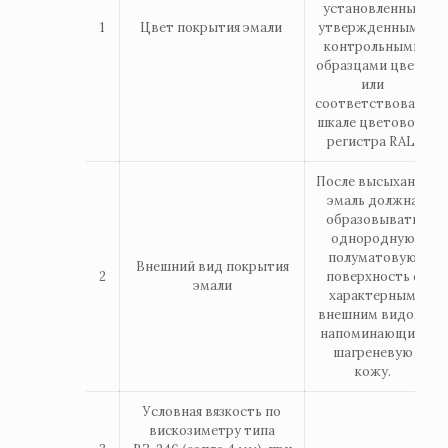
установленных
1
Цвет покрытия эмали
утвержденными
контрольными
образцами цвета
или
соответствовать
шкале цветового
регистра RAL.
После высыхания
эмаль должна
образовывать
однородную
полуматовую
Внешний вид покрытия
2
поверхность с
эмали
характерным
внешним видом,
напоминающим
шагреневую
кожу.
Условная вязкость по
вискозиметру типа