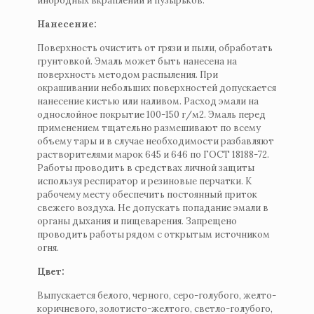
инородных вкраплений и пузырьков.
Нанесение:
Поверхность очистить от грязи и пыли, обработать
грунтовкой. Эмаль может быть нанесена на
поверхность методом распыления. При
окрашивании небольших поверхностей допускается
нанесение кистью или наливом. Расход эмали на
однослойное покрытие 100-150 г/м2. Эмаль перед
применением тщательно размешивают по всему
объему тары и в случае необходимости разбавляют
растворителями марок 645 и 646 по ГОСТ 18188-72.
Работы проводить в средствах личной защиты
используя респиратор и резиновые перчатки. К
рабочему месту обеспечить постоянный приток
свежего воздуха. Не допускать попадание эмали в
органы дыхания и пищеварения. Запрещено
проводить работы рядом с открытым источником
огня.
Цвет:
Выпускается белого, черного, серо-голубого, желто-
коричневого, золотисто-желтого, светло-голубого,