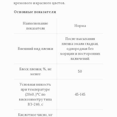
кремового и красного цветов.
Основные показатели
Наименование
Норма
показателя
После высыхания
пленка эмали гладкая,
Внешний вид пленки
однородная без
морщин и посторонних
включений.
Блеск пленки, %, не
50
менее
Условная вязкость
при температуре
(20±0, )°С по
45-145
вискозиметру типа
ВЗ-246, с
Кислотное число, мг