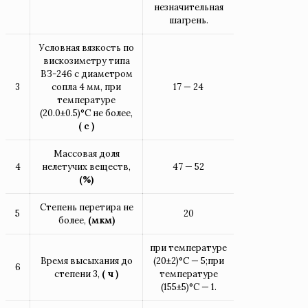
незначительная
шагрень.
Условная вязкость по
вискозиметру типа
ВЗ-246 с диаметром
3
сопла 4 мм, при
17 — 24
температуре
(20.0±0.5)°С не более,
( с )
Массовая доля
4
нелетучих веществ,
47 — 52
(%)
Степень перетира не
5
20
более,
(мкм)
при температуре
Время высыхания до
(20±2)°С — 5;при
6
степени 3,
( ч )
температуре
(155±5)°С — 1.