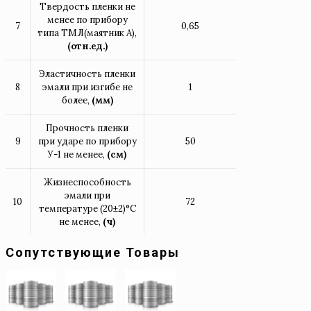
Твердость пленки не
менее по прибору
7
0,65
типа ТМЛ(маятник А),
(отн.ед.)
Эластичность пленки
8
эмали при изгибе не
1
более,
(мм)
Прочность пленки
9
при ударе по прибору
50
У-1 не менее,
(см)
Жизнеспособность
эмали при
10
72
температуре (20±2)°С
не менее,
(ч)
Сопутствующие Товары