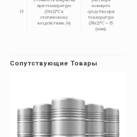
при температуре
моющего
13
(20±2)°С к
средства при
статическому
температуре
воздействию, (ч)
(38±2)°С — 15
(мин).
Сопутствующие Товары