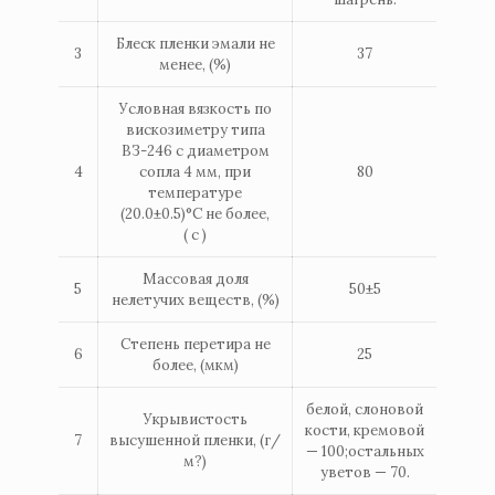
Блеск пленки эмали не
3
37
менее, (%)
Условная вязкость по
вискозиметру типа
ВЗ-246 с диаметром
4
сопла 4 мм, при
80
температуре
(20.0±0.5)°С не более,
( с )
Массовая доля
5
50±5
нелетучих веществ, (%)
Степень перетира не
6
25
более, (мкм)
белой, слоновой
Укрывистость
кости, кремовой
7
высушенной пленки, (г/
— 100;остальных
м?)
уветов — 70.