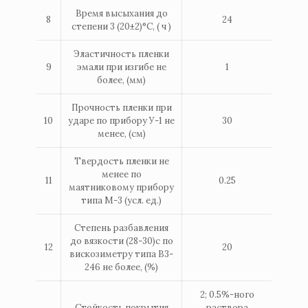
Время высыхания до
8
24
степени 3 (20±2)°С, ( ч )
Эластичность пленки
9
эмали при изгибе не
1
более, (мм)
Прочность пленки при
10
ударе по прибору У-1 не
30
менее, (см)
Твердость пленки не
менее по
11
0.25
маятниковому прибору
типа М-3 (усл. ед.)
Степень разбавления
до вязкости (28-30)с по
12
20
вискозиметру типа В3-
246 не более, (%)
2; 0.5%-ного
Стойкость покрытия
раствора