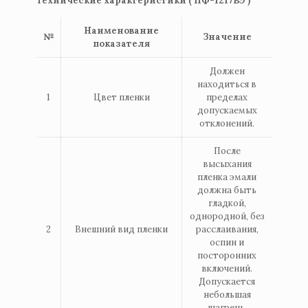
Технические характеристики ( ПФ-1217ВЭ )
Наименование
№
Значение
показателя
Должен
находиться в
1
Цвет пленки
пределах
допускаемых
отклонений.
После
высыхания
пленка эмали
должна быть
гладкой,
однородной, без
2
Внешний вид пленки
расслаивания,
оспин и
посторонних
включений.
Допускается
небольшая
шагрень.