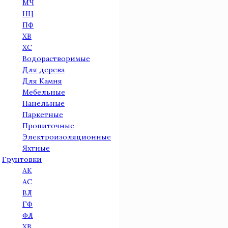
МЧ
НЦ
ПФ
ХВ
ХС
Водорастворимые
Для дерева
Для Камня
Мебельные
Панельные
Паркетные
Пропиточные
Электроизоляционные
Яхтные
Грунтовки
АК
AC
ВЛ
ГФ
ФЛ
ХВ