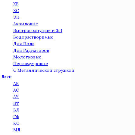
ХВ
ХС
ЭП
Акриловые
Быстросохнущие и 3в1
Водорастворимые
Для Пола
Для Радиаторов
Молотковые
Перламутровые
С Металлической стружкой
Лаки
АК
АС
АУ
БТ
ВЛ
ГФ
КО
МЛ