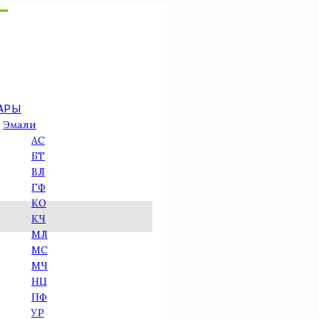
АРЫ
Эмали
AC
БТ
ВЛ
ГФ
КО
КЧ
МЛ
МС
МЧ
НЦ
ПФ
УР