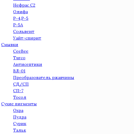
Нефрас С2
Олифа
Р-4,Р-5
Р-5А
Сольвент
Уайт-спирит
Смывки
CeeBee
Turco
Антисептики
ВЛ-01
Преобразователь ржавчины
СД/СП
СП-7
Тосол
Сухие пигменты
Охра
Пудра
Сурик
Тальк