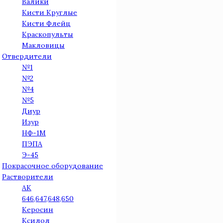
Валики
Кисти Круглые
Кисти Флейц
Краскопульты
Макловицы
Отвердители
№1
№2
№4
№5
Диур
Изур
НФ-1М
ПЭПА
Э-45
Покрасочное оборудование
Растворители
АК
646,647,648,650
Керосин
Ксилол