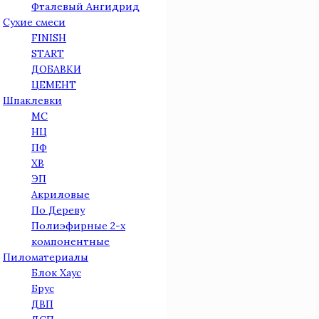
Фталевый Ангидрид
Сухие смеси
FINISH
START
ДОБАВКИ
ЦЕМЕНТ
Шпаклевки
МС
НЦ
ПФ
ХВ
ЭП
Акриловые
По Дереву
Полиэфирные 2-х
компонентные
Пиломатериалы
Блок Хаус
Брус
ДВП