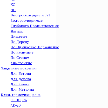
ХС
ЭП
Быстросохнущие и 3в1
Водорастворимые
Глубокого Проникновения
Лазури
Пищевые
По Дереву
По Оцинковке, Нержавейке
По Ржавчине
По Стенам
Химстойкие
Защитные покрытия
Для Бетона
Для Дерева
Для Камня
Для Металла
Клеи, герметики, пена
88 НП, СА
АК-20