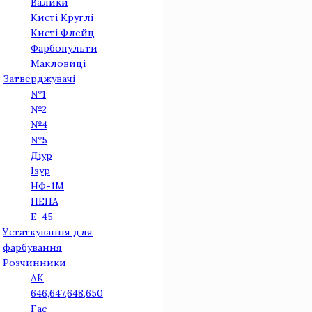
Валики
Кисті Круглі
Кисті Флейц
Фарбопульти
Макловиці
Затверджувачі
№1
№2
№4
№5
Діур
Iзур
НФ-1М
ПЕПА
Е-45
Устаткування для
фарбування
Розчинники
АК
646,647,648,650
Гас