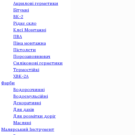
Акрилові герметики
Бітумні
ВК-2
Рідке скло
Клеї Монтажнi
ПВА
Піна монтажна
Пістолети
Порозаповнювач
Силіконові герметики
Термостійкі
ХВК-2А
Фарби
Водорозчинні
Водоемульсійні
Декоративні
Для дахів
Для розмітки доріг
Масляні
Малярський Інструмент