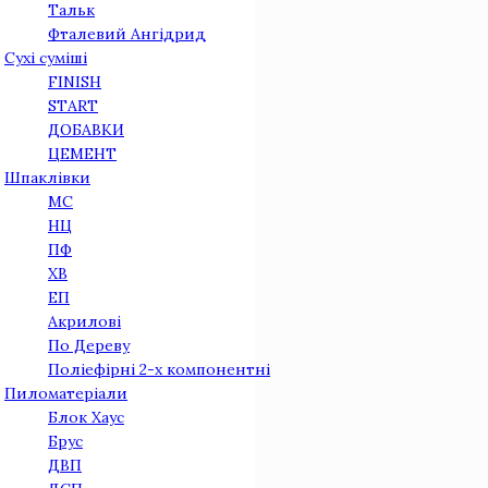
Тальк
Фталевий Ангідрид
Сухі суміші
FINISH
START
ДОБАВКИ
ЦЕМЕНТ
Шпаклівки
МС
НЦ
ПФ
ХВ
ЕП
Акрилові
По Дереву
Поліефірні 2-х компонентні
Пиломатеріали
Блок Хаус
Брус
ДВП