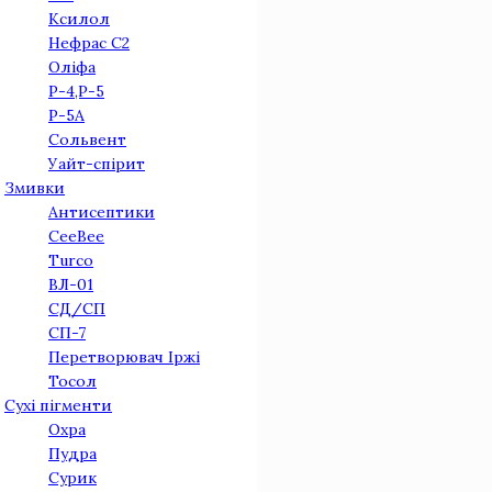
Ксилол
Нефрас С2
Оліфа
Р-4,Р-5
Р-5А
Сольвент
Уайт-спірит
Змивки
Антисептики
CeeBee
Turco
ВЛ-01
СД/СП
СП-7
Перетворювач Іржi
Тосол
Сухі пігменти
Охра
Пудра
Сурик