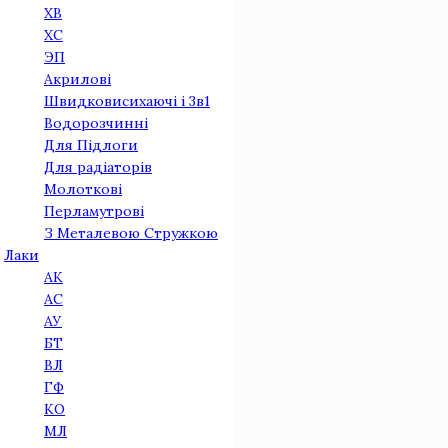
ХВ
ХС
ЭП
Акриловi
Швидковисихаючі і 3в1
Водорозчинні
Для Підлоги
Для радіаторів
Молоткові
Перламутрові
З Металевою Стружкою
Лаки
АК
АС
АУ
БТ
ВЛ
ГФ
КО
МЛ