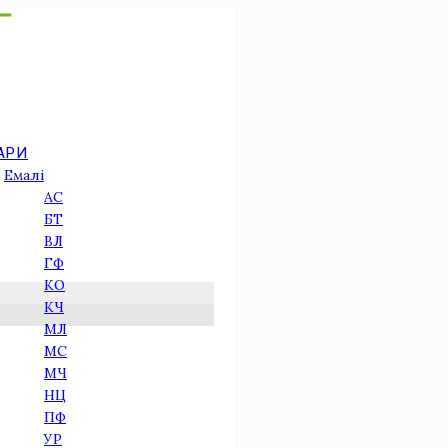
АРИ
Емалі
АС
БТ
ВЛ
ГФ
КО
КЧ
МЛ
МС
МЧ
НЦ
ПФ
УР