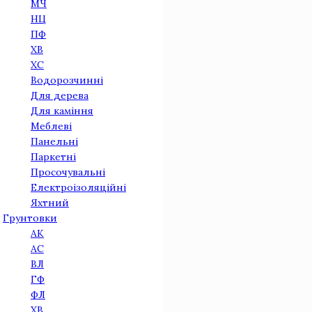
МЧ
НЦ
ПФ
ХВ
ХС
Водорозчинні
Для дерева
Для камiння
Меблеві
Панельнi
Паркетнi
Просочувальні
Електроізоляційні
Яхтний
Грунтовки
АК
АС
ВЛ
ГФ
ФЛ
ХВ