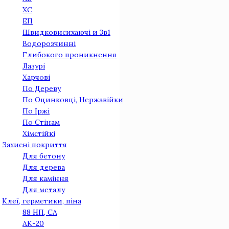
ХС
ЕП
Швидковисихаючі и 3в1
Водорозчинні
Глибокого проникнення
Лазурі
Харчові
По Дереву
По Оцинковцi, Нержавiйки
По Iржi
По Стiнам
Хімстійкі
Захисні покриття
Для бетону
Для дерева
Для камiння
Для металу
Клеї, герметики, піна
88 НП, СА
АК-20