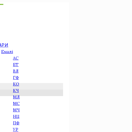
АРИ
Емалі
АС
БТ
ВЛ
ГФ
КО
КЧ
МЛ
МС
МЧ
НЦ
ПФ
УР