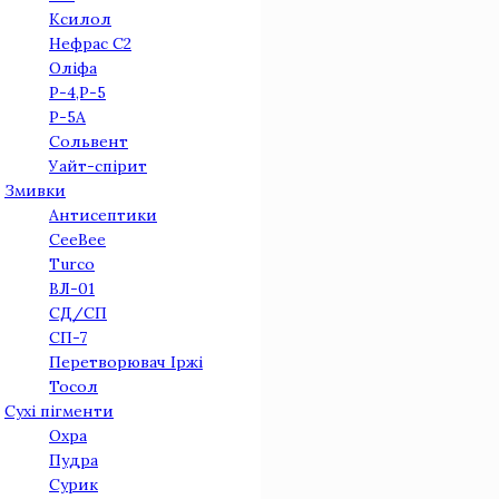
Ксилол
Нефрас С2
Оліфа
Р-4,Р-5
Р-5А
Сольвент
Уайт-спірит
Змивки
Антисептики
CeeBee
Turco
ВЛ-01
СД/СП
СП-7
Перетворювач Іржi
Тосол
Сухі пігменти
Охра
Пудра
Сурик