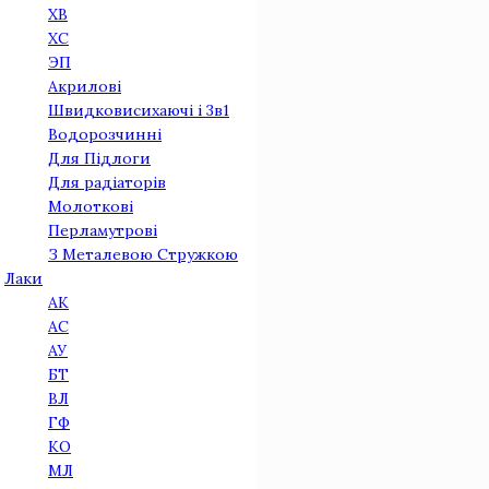
ХВ
ХС
ЭП
Акриловi
Швидковисихаючі і 3в1
Водорозчинні
Для Підлоги
Для радіаторів
Молоткові
Перламутрові
З Металевою Стружкою
Лаки
АК
АС
АУ
БТ
ВЛ
ГФ
КО
МЛ