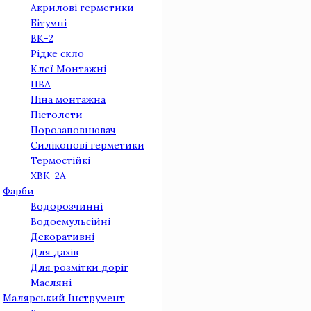
Акрилові герметики
Бітумні
ВК-2
Рідке скло
Клеї Монтажнi
ПВА
Піна монтажна
Пістолети
Порозаповнювач
Силіконові герметики
Термостійкі
ХВК-2А
Фарби
Водорозчинні
Водоемульсійні
Декоративні
Для дахів
Для розмітки доріг
Масляні
Малярський Інструмент