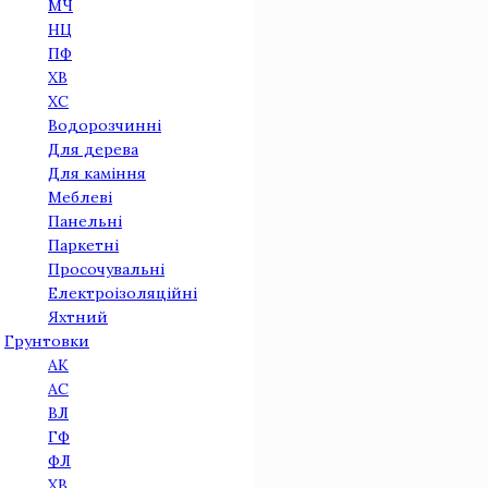
МЧ
НЦ
ПФ
ХВ
ХС
Водорозчинні
Для дерева
Для камiння
Меблеві
Панельнi
Паркетнi
Просочувальні
Електроізоляційні
Яхтний
Грунтовки
АК
АС
ВЛ
ГФ
ФЛ
ХВ