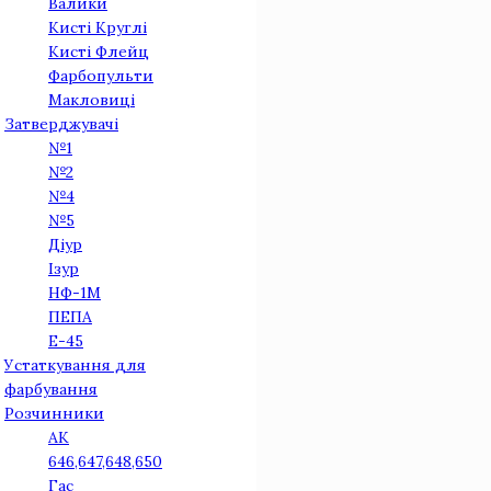
Валики
Кисті Круглі
Кисті Флейц
Фарбопульти
Макловиці
Затверджувачі
№1
№2
№4
№5
Діур
Iзур
НФ-1М
ПЕПА
Е-45
Устаткування для
фарбування
Розчинники
АК
646,647,648,650
Гас