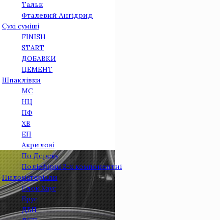
Тальк
Фталевий Ангідрид
Сухі суміші
FINISH
START
ДОБАВКИ
ЦЕМЕНТ
Шпаклівки
МС
НЦ
ПФ
ХВ
ЕП
Акрилові
По Дереву
Поліефірні 2-х компонентні
Пиломатеріали
Блок Хаус
Брус
ДВП