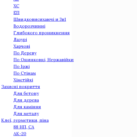
ХС
ЕП
Швидковисихаючі и 3в1
Водорозчинні
Глибокого проникнення
Лазурі
Харчові
По Дереву
По Оцинковцi, Нержавiйки
По Iржi
По Стiнам
Хімстійкі
Захисні покриття
Для бетону
Для дерева
Для камiння
Для металу
Клеї, герметики, піна
88 НП, СА
АК-20