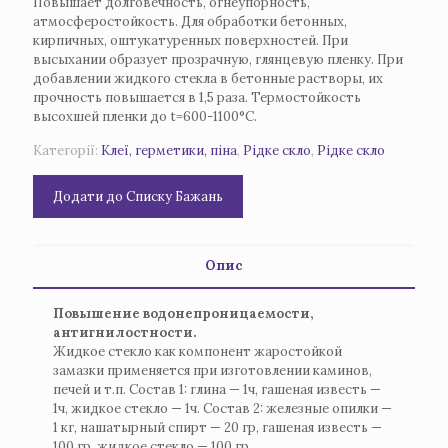
Повышает долговечность, огнеупорность,
атмосферостойкость. Для обработки бетонных,
кирпичных, оштукатуренных поверхностей. При
высыхании образует прозрачную, глянцевую пленку. При
добавлении жидкого стекла в бетонные растворы, их
прочность повышается в 1,5 раза. Термостойкость
высохшей пленки до t=600-1100°C.
Категорії:
Клеї, герметики, піна
,
Рідке скло
,
Рідке скло
Додати до Списку Бажань
Опис
Повышение водонепроницаемости,
антигнилостности.
Жидкое стекло как компонент жаростойкой
замазки применяется при изготовлении каминов,
печей и т.п. Состав 1: глина — 1ч, гашеная известь —
1ч, жидкое стекло — 1ч. Состав 2: железные опилки —
1 кг, нашатырный спирт — 20 гр, гашеная известь —
100 гр, жидкое стекло — 100 гр.