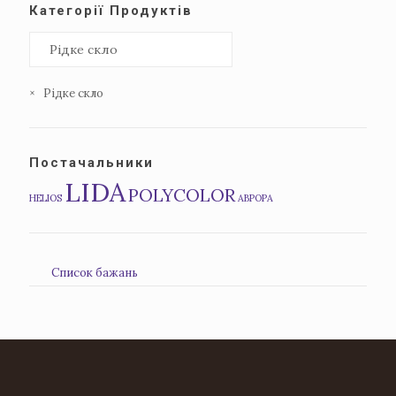
Категорії Продуктів
×
Рідке скло
Постачальники
LIDA
POLYCOLOR
HELIOS
АВРОРА
Список бажань