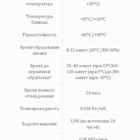
температура
+20°С)
Температура
+15°С/+30°С
баллона
Термостойкость
-60°С/+90°С
Время образования
8-12 минут (20°C/RH 90%)
пленки
Время до
30-40 минут (при 23°C)60-
первичной
120 минут (при 0°C)до 180
обработки*
минут (при -10°C)
Время полного
24 часа
отвердевания
Теплопроводность
0,036 Вт/мК
1,5% (по истечению 24
Водопоглащение
часов)
0,05 MПa (при