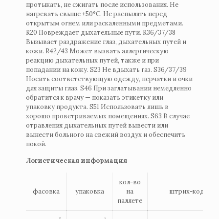
протыкать, не сжигать после использования. Не
нагревать свыше +50°С. Не распылять перед
открытым огнем или раскаленными предметами.
R20 Повреждает дыхательные пути. R36/37/38
Вызывает раздражение глаз, дыхательных путей и
кожи. R42/43 Может вызвать аллергическую
реакцию дыхательных путей, также и при
попадании на кожу. S23 Не вдыхать газ. S36/37/39
Носить соответствующую одежду, перчатки и очки
для защиты глаз. S46 При заглатывании немедленно
обратится к врачу — показать этикетку или
упаковку продукта. S51 Использовать лишь в
хорошо проветриваемых помещениях. S63 В случае
отравления дыхательных путей вывести или
вынести больного на свежий воздух и обеспечить
покой.
Логистическая информация
кол-во
фасовка
упаковка
на
штрих-код
паллете