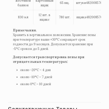
жестяной
картонный
65 ящ.
штуки482008576008
баллон
ящик
12 шт. в
830 мл
780 шт.
ящика482008576388
ящике
Примечания.
Хранить в вертикальном положении. Хранение пены
при температуре выше +30°С сокращает срок
годности до 9 месяцев. Допускается хранение при
-5°С сроком до 5 дней.
Допускается транспортировка пены при
отрицательных температурах:
около -20°С – 4 дня
около -10°С – 7 дней
около 0°С – 10 дней
Сопутствующие Товары