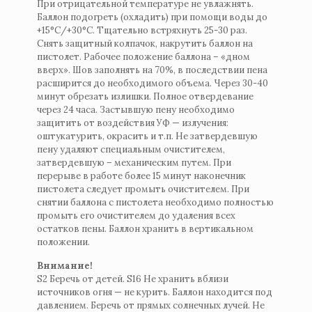
При отрицательной температуре не увлажнять.
Баллон подогреть (охладить) при помощи воды до
+15°С/+30°С. Тщательно встряхнуть 25-30 раз.
Снять защитный колпачок, накрутить баллон на
пистолет. Рабочее положение баллона – «дном
вверх». Шов заполнять на 70%, в последствии пена
расширится до необходимого объема. Через 30-40
минут обрезать излишки. Полное отвердевание
через 24 часа. Застывшую пену необходимо
защитить от воздействия УФ — излучения:
оштукатурить, окрасить и т.п. Не затвердевшую
пену удаляют специальным очистителем,
затвердевшую – механическим путем. При
перерыве в работе более 15 минут наконечник
пистолета следует промыть очистителем. При
снятии баллона с пистолета необходимо полностью
промыть его очистителем до удаления всех
остатков пены. Баллон хранить в вертикальном
положении.
Внимание!
S2 Беречь от детей. S16 Не хранить вблизи
источников огня — не курить. Баллон находится под
давлением. Беречь от прямых солнечных лучей. Не