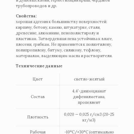
и душевых кабин, герметизации крыш, чердаков
трубопроводов и др.
Свойства:
хорошая адгезия к большинству поверхностей:
кирпичу, бетону, камню, штукатурке, стали,
древесине, алюминию, пенополистиролу и
пластикам. Затвердевшая пена устойчива к влаге,
плесени, грибкам. Не применяется к полиэтилену,
полипропилену, битуму, силикону, тефлону,
материалам, выделяющим масла и растворители.
Tехнические данные
Цвет
светло-желтый
4,4′-диизоцианат
Состав
дифенилметана,
пропеллент
0,020 — 0,025 г/см3 (20-25
Плотность
кг/м3)
Рабочая
-10°С/+30°С (оптимально