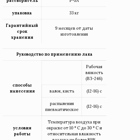
растворитель
Р-5А
упаковка
33 кг
Гарантийный
9 месяцев от даты
срок
изготовления
хранения
Руководство по применению лака
Рабочая
вязкость
(ВЗ-246)
способы
нанесения
валок, кисть
(12-16) с
распыления
(12-16) с
пневматическое
Температура воздуха при
условия
окраске от 10 ° С до 30 ° С и
работы
относительная влажность
воздуха не более 80%