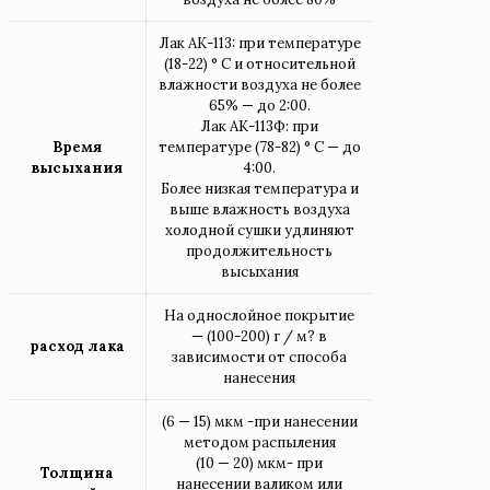
Лак АК-113: при температуре
(18-22) ° С и относительной
влажности воздуха не более
65% — до 2:00.
Лак АК-113Ф: при
Время
температуре (78-82) ° С — до
высыхания
4:00.
Более низкая температура и
выше влажность воздуха
холодной сушки удлиняют
продолжительность
высыхания
На однослойное покрытие
— (100-200) г / м? в
расход лака
зависимости от способа
нанесения
(6 — 15) мкм -при нанесении
методом распыления
(10 — 20) мкм- при
Толщина
нанесении валиком или