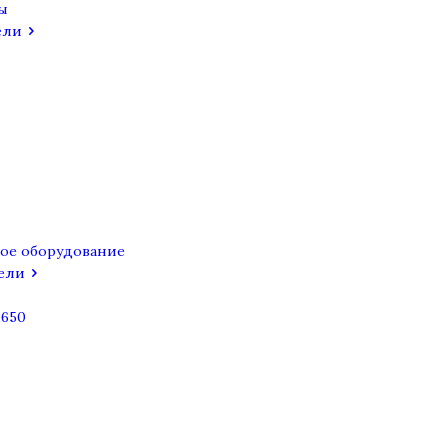
ы
ели
ое оборудование
ели
,650