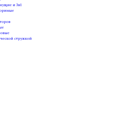
нущие и 3в1
воримые
торов
ые
ровые
ческой стружкой