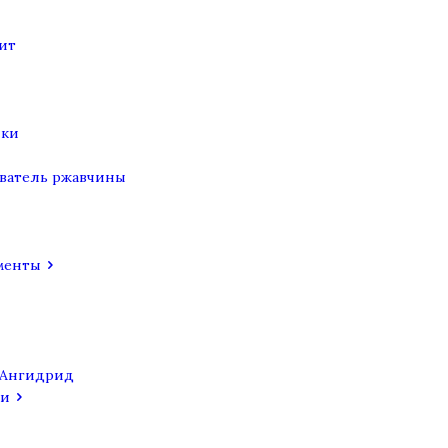
ит
ики
ватель ржавчины
менты
 Ангидрид
си