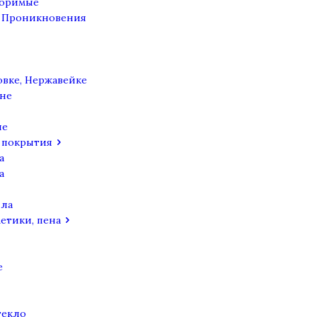
воримые
о Проникновения
вке, Нержавейке
не
ие
 покрытия
а
а
я
лла
метики, пена
е
текло