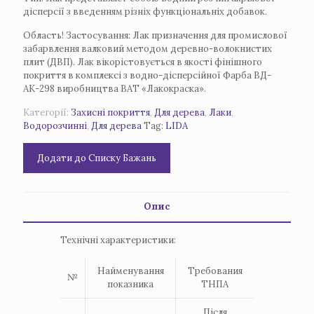
дісперсії з введенням різніх функціональніх добавок.
Область! Застосування: Лак призначення для промислової
забарвлення валковий методом деревно-волокнистих
плит (ДВП). Лак вікорістовується в якості фінішного
покриття в комплексі з водно-дісперсійної Фарба ВД-
АК-298 виробництва ВАТ «Лакокраска».
Категорії:
Захисні покриття
,
Для дерева
,
Лаки
,
Водорозчинні
,
Для дерева
Tag:
LIDA
Додати до Списку Бажань
Опис
Технічні характеристики:
Найменування
Требования
№
показника
ТНПА
Після