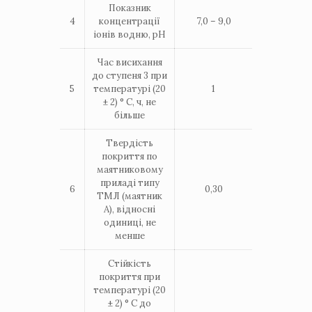
Показник
4
концентрації
7,0 – 9,0
іонів водню, рН
Час висихання
до ступеня 3 при
5
температурі (20
1
± 2) ° С, ч, не
більше
Твердість
покриття по
маятниковому
приладі типу
6
0,30
ТМЛ (маятник
А), відносні
одиниці, не
менше
Стійкість
покриття при
температурі (20
± 2) ° С до