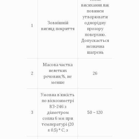
висихання лак
повинен
утворювати
Зовнішній
однорідну
1
вигляд покриття
прозору
поверхню.
Допускається
незначна
шагрень
Масова частка
нелетких
2
26
речовин,%, не
менше
Умовна в’язкість
по віскозиметрі
ВЗ-246 з
3
діаметром
50 – 120
сопла 6 мм при
температурі (20
± 0,5) ° С, з