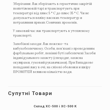
Зберігання: Лак зберігають в герметично закрітій
поліетіленовій тарі и транспортують при
температурі від плюс 5 ° С до плюс 35 ° С. Чи не
допускається впліву високих температур и
потрапляння прямих Сонячних променів.
У зимовий час лак транспортують в утепленому
транспорті.
Запобіжні заходи: Лак пожежо- та
вибухобезпечному. Особи, пов’язані з проведенням
фарбувально робіт, повінні буті забезпечені Засоби
індивідуального захисту (спецодяг, захисна
окулярами, гумовий рукавичками). При Випадкове
попаданні лаку в очі, на слізові оболонки и шкіру
ПРОМІТЕЙ великою кількістю води.
Супутні Товари
Склад ХС-500 i ХС-500 К