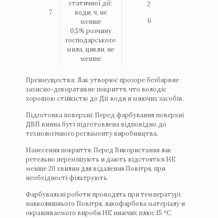
статичної дії:
2
7
води, ч, не
6
менше
0,5% розчину
господарського
мила, цикли, не
менше
Преимущества: Лак утворює прозоре безбарвне
захисно-декоративне покриття, что володіє
хорошою стійкістю до Дії води и миючих засобів.
Підготовка поверхні: Перед фарбування поверхні
ДВП винна буті підготовлена ​​відповідно до
технологічного регламенту виробництва.
Нанесення покриття: Перед Використання лак
ретельно перемішують и дають відстоятіся НЕ
менше 20 хвилин для відалення Повітря, при
необхідності фільтрують.
Фарбувальні роботи проводять при температурі
навколишнього Повітря, лакофарбова матеріалу и
окрашиваемого вироби НЕ нижчих плюс 15 ºС.