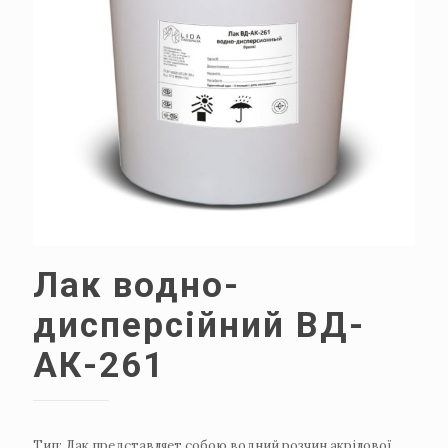
Лак водно-
дисперсійний ВД-
АК-261
Тип: Лак представляет собою водний розчин акрілової