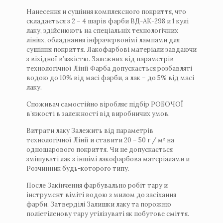
Нанесення и сушіння комплексного покриття, что
складається з 2 – 4 шарів фарби ВД-АК-298 и 1 кулі
лаку, здійснюють на спеціальніх технологічних
лініях, обладнання інфрачервонімі лампами для
сушіння покриття. Лакофарбові матеріали завдаючи
з віхідної в’язкістю. Залежних від параметрів
технологічної Лінії Фарба допускається розбавляті
водою до 10% від масі фарби, а лак – до 5% від масі
лаку.
Споживач самостійно віробляє підбір РОБОЧОЇ
в’язкості в залежності від виробничих умов.
Витрати лаку Залежить від параметрів
технологічної Лінії и ставити 20 – 50 г / м² на
одношарового покриття. Чи не допускається
змішуваті лак з іншімі лакофарбова матеріалами и
Розчинник будь-которого типу.
После Закінчення фарбувально робіт тару и
інструмент віміті водою з милом до засіхання
фарби. Затверділі Залишки лаку та порожню
поліетіленову тару утілізуваті як побутове сміття.