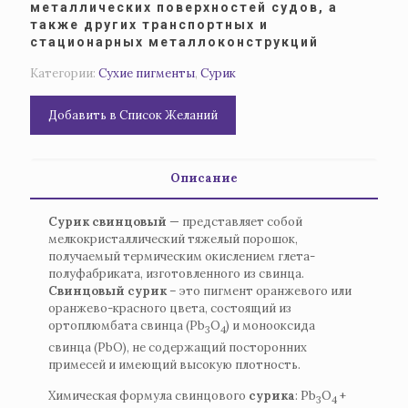
металлических поверхностей судов, а
также других транспортных и
стационарных металлоконструкций
Категории:
Сухие пигменты
,
Сурик
Добавить в Список Желаний
Описание
Сурик свинцовый
— представляет собой
мелкокристаллический тяжелый порошок,
получаемый термическим окислением глета-
полуфабриката, изготовленного из свинца.
Свинцовый
сурик
– это пигмент оранжевого или
оранжево-красного цвета, состоящий из
ортоплюмбата свинца (Pb
O
) и монооксида
3
4
свинца (PbO), не содержащий посторонних
примесей и имеющий высокую плотность.
Химическая формула свинцового
сурика
: Pb
O
+
3
4