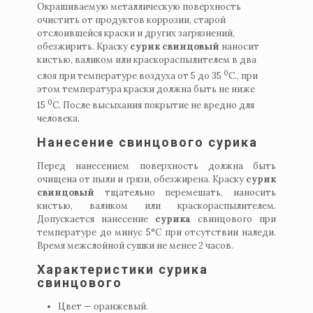
Окрашиваемую металлическую поверхность
очистить от продуктов коррозии, старой
отслоившейся краски и других загрязнений,
обезжирить. Краску
сурик свинцовый
наносит
кистью, валиком или краскораспылителем в два
0
слоя при температуре воздуха от 5 до 35
С., при
этом температура краски должна быть не ниже
0
15
С. После высыхания покрытие не вредно для
человека.
Нанесение свинцового сурика
Перед нанесением поверхность должна быть
очищена от пыли и грязи, обезжирена. Краску
сурик
свинцовый
тщательно перемешать, наносить
кистью, валиком или краскораспылителем.
Допускается нанесение
сурика
свинцового при
температуре до минус 5°C при отсутствии наледи.
Время межслойной сушки не менее 2 часов.
Характеристики сурика
свинцового
Цвет — оранжевый.