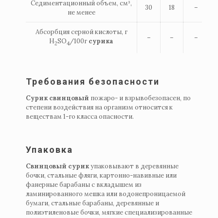
Седиментационный объем, см³,
30
18
–
не менее
Абсорбция серной кислоты, г
–
–
–
H
SO
/100г
сурика
2
4
Требования безопасности
Сурик свинцовый
пожаро- и взрывобезопасен, по
степени воздействия на организм относится к
веществам 1-го класса опасности.
Упаковка
Свинцовый сурик
упаковывают в деревянные
бочки, стальные фляги, картонно-навивные или
фанерные барабаны с вкладышем из
ламинированного мешка или водонепроницаемой
бумаги, стальные барабаны, деревянные и
полиэтиленовые бочки, мягкие специализированные