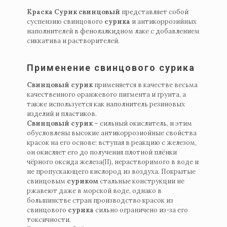
Краска
Сурик
свинцовый
представляет собой
суспензию свинцового
сурика
и антикоррозийных
наполнителей в фенолалкидном лаке с добавлением
сиккатива и растворителей.
Применение свинцового сурика
Свинцовый сурик
применяется в качестве весьма
качественного оранжевого пигмента и грунта, а
также используется как наполнитель резиновых
изделий и пластиков.
Свинцовый сурик
– сильный окислитель, и этим
обусловлены высокие антикоррозиойные свойства
красок на его основе: вступая в реакцию с железом,
он окисляет его до получения плотной плёнки
чёрного оксида железа(II), нерастворимого в воде и
не пропускающего кислород из воздуха. Покрытые
свинцовым
суриком
стальные конструкции не
ржавеют даже в морской воде, однако в
большинстве стран производство красок из
свинцового
сурика
сильно ограничено из-за его
токсичности.