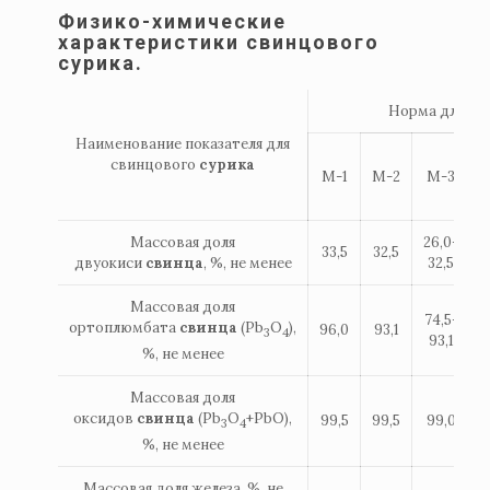
Физико-химические
характеристики свинцового
сурика.
Норма для мар
Наименование показателя для
свинцового
сурика
M-1
M-2
M-3
Массовая доля
26,0-
33,5
32,5
двуокиси
свинца
, %, не менее
32,5
Массовая доля
74,5-
ортоплюмбата
свинца
(Pb
O
),
96,0
93,1
3
4
93,1
%, не менее
Массовая доля
оксидов
свинца
(Pb
O
+PbO),
99,5
99,5
99,0
3
4
%, не менее
Массовая доля железа, %, не