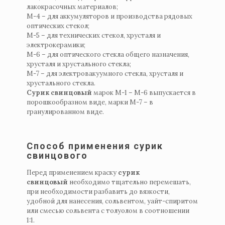
лакокрасочных материалов;
М-4 – для аккумуляторов и производства рядовых
оптических стекол;
М-5 – для технических стекол, хрусталя и
электрокерамики;
М-6 – для оптического стекла общего назначения,
хрусталя и хрустального стекла;
М-7 – для электровакуумного стекла, хрусталя и
хрустального стекла.
Сурик свинцовый
марок М-1 – М-6 выпускается в
порошкообразном виде, марки М-7 – в
гранулированном виде.
Способ применения сурик
свинцового
Перед применением краску
сурик
свинцовый
необходимо тщательно перемешать,
при необходимости разбавить до вязкости,
удобной для нанесения, сольвентом, уайт-спиритом
или смесью сольвента с толуолом в соотношении
1:1.