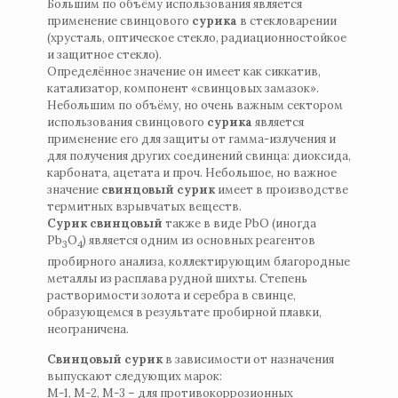
Большим по объёму использования является
применение свинцового
сурика
в стекловарении
(хрусталь, оптическое стекло, радиационностойкое
и защитное стекло).
Определённое значение он имеет как сиккатив,
катализатор, компонент «свинцовых замазок».
Небольшим по объёму, но очень важным сектором
использования свинцового
сурика
является
применение его для защиты от гамма-излучения и
для получения других соединений свинца: диоксида,
карбоната, ацетата и проч. Небольшое, но важное
значение
свинцовый сурик
имеет в производстве
термитных взрывчатых веществ.
Сурик свинцовый
также в виде PbO (иногда
Pb
O
) является одним из основных реагентов
3
4
пробирного анализа, коллектирующим благородные
металлы из расплава рудной шихты. Степень
растворимости золота и серебра в свинце,
образующемся в результате пробирной плавки,
неограничена.
Свинцовый сурик
в зависимости от назначения
выпускают следующих марок:
М-1, М-2, М-3 – для противокоррозионных