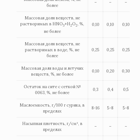
–
–
–
0
более
Массовая доля веществ, не
растворимых в HNO
+H
O
, %,
0,10
0,10
0,10
3
2
2
не более
Массовая доля веществ, не
растворимых в воде, %, не
0,25
0,25
0,25
более
Массовая доля воды и летучих
0,10
0,20
0,30
веществ, %, не более
Остаток на сите с сеткой №
0,3
0,4
0,5
0063, %, не более
Маслоемкость, г/100 г сурика, в
8-16
5-8
5-8
пределах
Насыпная плотность, г/см³, в
–
–
–
пределах