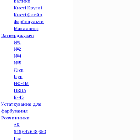
Валики
Кисті Круглі
Кисті Флейц
Фарбопульти
Макловиці
Затверджувачі
№1
№2
№4
№5
Діур
Iзур
НФ-1М
ПЕПА
Е-45
Устаткування для
фарбування
Розчинники
АК
646,647,648,650
Гас