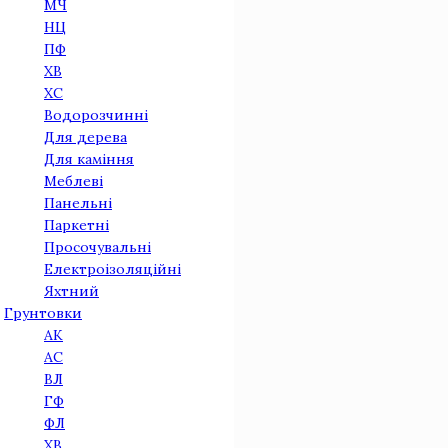
МЧ
НЦ
ПФ
ХВ
ХС
Водорозчинні
Для дерева
Для камiння
Меблеві
Панельнi
Паркетнi
Просочувальні
Електроізоляційні
Яхтний
Грунтовки
АК
АС
ВЛ
ГФ
ФЛ
ХВ