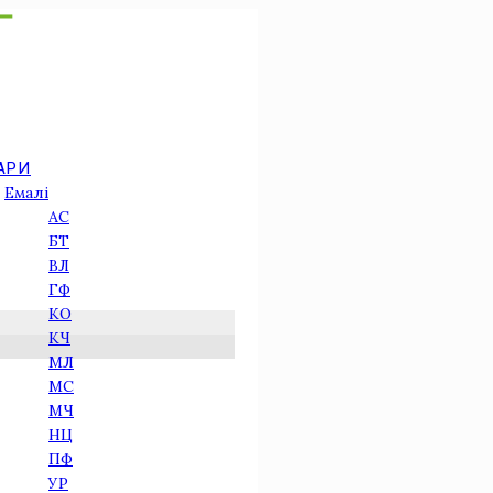
АРИ
Емалі
АС
БТ
ВЛ
ГФ
КО
КЧ
МЛ
МС
МЧ
НЦ
ПФ
УР