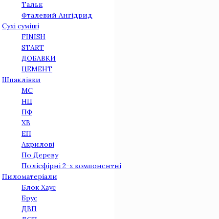
Тальк
Фталевий Ангідрид
Сухі суміші
FINISH
START
ДОБАВКИ
ЦЕМЕНТ
Шпаклівки
МС
НЦ
ПФ
ХВ
ЕП
Акрилові
По Дереву
Поліефірні 2-х компонентні
Пиломатеріали
Блок Хаус
Брус
ДВП