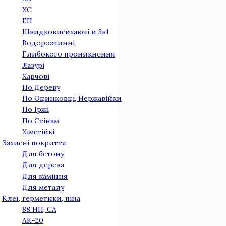
ХС
ЕП
Швидковисихаючі и 3в1
Водорозчинні
Глибокого проникнення
Лазурі
Харчові
По Дереву
По Оцинковцi, Нержавiйки
По Iржi
По Стiнам
Хімстійкі
Захисні покриття
Для бетону
Для дерева
Для камiння
Для металу
Клеї, герметики, піна
88 НП, СА
АК-20