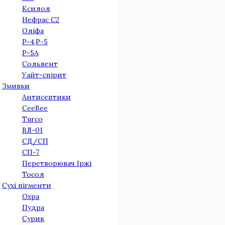
Ксилол
Нефрас С2
Оліфа
Р-4,Р-5
Р-5А
Сольвент
Уайт-спірит
Змивки
Антисептики
CeeBee
Turco
ВЛ-01
СД/СП
СП-7
Перетворювач Іржi
Тосол
Сухі пігменти
Охра
Пудра
Сурик