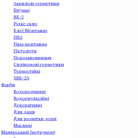
Акрилові герметики
Бітумні
ВК-2
Рідке скло
Клеї Монтажнi
ПВА
Піна монтажна
Пістолети
Порозаповнювач
Силіконові герметики
Термостійкі
ХВК-2А
Фарби
Водорозчинні
Водоемульсійні
Декоративні
Для дахів
Для розмітки доріг
Масляні
Малярський Інструмент