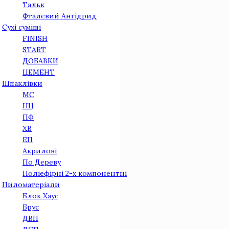
Тальк
Фталевий Ангідрид
Сухі суміші
FINISH
START
ДОБАВКИ
ЦЕМЕНТ
Шпаклівки
МС
НЦ
ПФ
ХВ
ЕП
Акрилові
По Дереву
Поліефірні 2-х компонентні
Пиломатеріали
Блок Хаус
Брус
ДВП