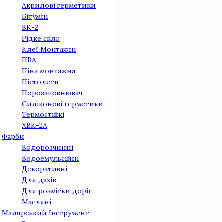
Акрилові герметики
Бітумні
ВК-2
Рідке скло
Клеї Монтажнi
ПВА
Піна монтажна
Пістолети
Порозаповнювач
Силіконові герметики
Термостійкі
ХВК-2А
Фарби
Водорозчинні
Водоемульсійні
Декоративні
Для дахів
Для розмітки доріг
Масляні
Малярський Інструмент