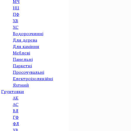
МЧ
НЦ
ПФ
ХВ
ХС
Водорозчинні
Для дерева
Для камiння
Меблеві
Панельнi
Паркетнi
Просочувальні
Електроізоляційні
Яхтний
Грунтовки
АК
АС
ВЛ
ГФ
ФЛ
ХВ