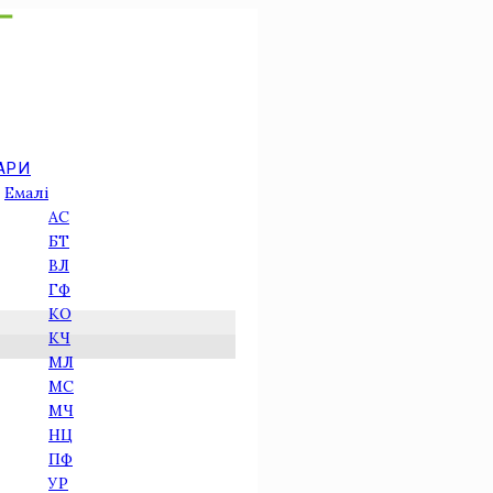
АРИ
Емалі
АС
БТ
ВЛ
ГФ
КО
КЧ
МЛ
МС
МЧ
НЦ
ПФ
УР