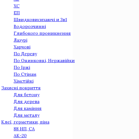
ХС
ЕП
Швидковисихаючі и 3в1
Водорозчинні
Глибокого проникнення
Лазурі
Харчові
По Дереву
По Оцинковцi, Нержавiйки
По Iржi
По Стiнам
Хімстійкі
Захисні покриття
Для бетону
Для дерева
Для камiння
Для металу
Клеї, герметики, піна
88 НП, СА
АК-20