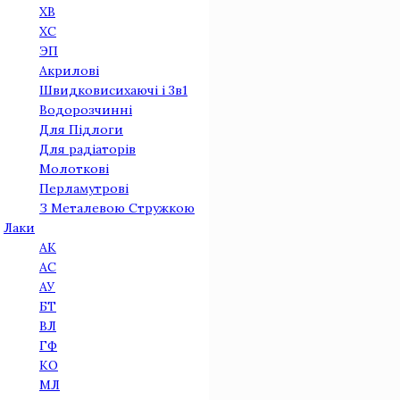
ХВ
ХС
ЭП
Акриловi
Швидковисихаючі і 3в1
Водорозчинні
Для Підлоги
Для радіаторів
Молоткові
Перламутрові
З Металевою Стружкою
Лаки
АК
АС
АУ
БТ
ВЛ
ГФ
КО
МЛ