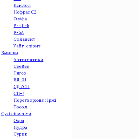
Ксилол
Нефрас С2
Оліфа
Р-4,Р-5
Р-5А
Сольвент
Уайт-спірит
Змивки
Антисептики
CeeBee
Turco
ВЛ-01
СД/СП
СП-7
Перетворювач Іржi
Тосол
Сухі пігменти
Охра
Пудра
Сурик