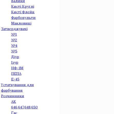
Валики
Кисті Круглі
Кисті Флейц
Фарбопульти
Макловиці
Затверджувачі
№1
№2
№4
№5
Діур
Iзур
НФ-1М
ПЕПА
Е-45
Устаткування для
фарбування
Розчинники
АК
646,647,648,650
Гас