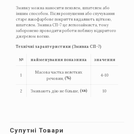
Змивку можна наносити пензлем, шпателем або
іншим способом.
Після розпушення або спучування
старе лакофарбове покриття видаляють щіткою,
шпателем.
Змивка СП-7 це легкозаймиста, тому
заборонено проводити роботи поблизу відкритого
джерелом вогню.
Технічні характеристики (Змивка СП-7)
№
найменування показника
значення
Масова частка нелетких
1
4-10
(%)
речовин,
(хв)
2
Змивають дію не більше,
10
Супутні Товари