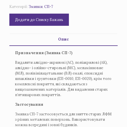
Категорії:
Змивки
,
СП-7
Додати до Списку Бажань
Опис
Призначення (Змивка СП-7)
Видаляти алкідно-акрилові (АС), поліакрилові (АК),
алкідно- і олійно-стирольні (МС), меламінновие
(МЛ), полівінілацетальние (ВЛ) емалі, епоксидні
шпаклівки і грунтовки (ЕП-0010, ЕП-0020), крім того
комплексні покриття, які складаються з
вищезазначених матеріалів.
Для видалення старих
п’ятишарових покриттів.
Застосування
Змивка СП-7 застосовується для зняття старих ЛФМ
з різних металевих поверхонь.
Використовувати
можна всередині і зовні будинків.