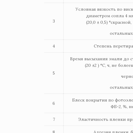
Условная вязкость по вис
диаметром сопла 4 м
3
(20,0 ± 0,5) °скрасно
остальных
4
Степень перетира
Время высыхания эмали до с
(20 ±2 ) °С, ч, не бол
5
черн
остальных
Блеск покрытия по фотоэл
6
ФБ-2, %, н
7
Эластичность пленки при
8
Адгезия пленки, 