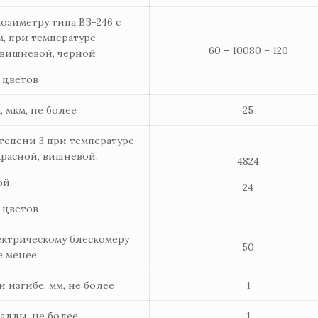
козиметру типа ВЗ-246 с
м, при температуре
60 – 10080 – 120
й, вишневой, черной
 цветов
, мкм, не более
25
тепени 3 при температуре
еекрасной, вишневой,
4824
ой,
24
 цветов
ектрическому блескомеру
50
е менее
 изгибе, мм, не более
1
баллы, не более
1