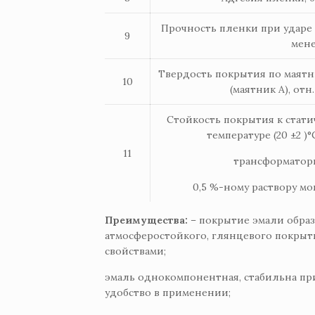
Прочность пленки при ударе п
9
мен
Твердость покрытия по маят
10
(маятник А), отн.
Стойкость покрытия к стат
температуре (20 ±2 )°
11
трансформаторн
0,5 %-ному раствору м
Преимущества:
– покрытие эмали образ
атмосферостойкого, глянцевого покрыт
свойствами;
эмаль однокомпонентная, стабильна при
удобство в применении;