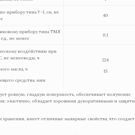
о прибору типа У-1, см, не
40
ее
никовому прибору типа ТМЛ
0,1
 ед., не менее
ическому воздействию при
С, не менееводы, ч
224
ого масла, ч
15
оющего средства, мин
ует ровную, гладкую поверхность, обеспечивает получение
ия; эластично, обладает хорошими декоративными и защит
 хранении, имеет отличные малярные свойства, что создает