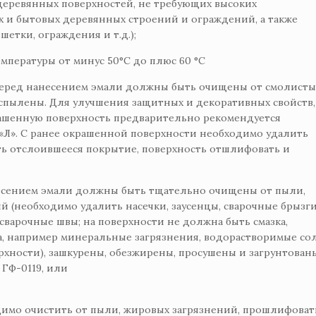
деревянных поверхностей, не требующих высоких
х и бытовых деревянных строений и ограждений, а также
шетки, ограждения и т.д.);
мпературы от минус 50°С до плюс 60 °С
перед нанесением эмали должны быть очищены от смолисты
спылены. Для улучшения защитных и декоративных свойств,
рашенную поверхность предварительно рекомендуется
1 «Л». С ранее окрашенной поверхности необходимо удалить
ть отслоившееся покрытие, поверхность отшлифовать и
есением эмали должны быть тщательно очищены от пыли,
й (необходимо удалить насечки, заусенцы, сварочные брызги
 сварочные швы; на поверхности не должна быть смазка,
а, например минеральные загрязнения, водорастворимые со
рхности), зашкурены, обезжирены, просушены и загрунтован
 ГФ-0119, или
имо очистить от пыли, жировых загрязнений, прошлифоват