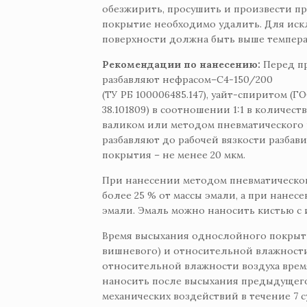
обезжирить, просушить и произвести пр
покрытие необходимо удалить. Для ис
поверхности должна быть выше температ
Рекомендации по нанесению:
Перед п
разбавляют нефрасом–С4-150/200
(ТУ РБ 100006485.147), уайт-спиритом (
38.101809) в соотношении 1:1 в количеств
валиком или методом пневматического 
разбавляют до рабочей вязкости разба
покрытия – не менее 20 мкм.
При нанесении методом пневматическог
более 25 % от массы эмали, а при нанес
эмали. Эмаль можно наносить кистью с 
Время высыхания однослойного покрытия 
вишневого) и относительной влажности 
относительной влажности воздуха врем
наносить после высыхания предыдущего
механических воздействий в течение 7 с