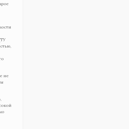
арое
мости
(ТУ
истью,
го
е не
сы
,
ысокой
мо