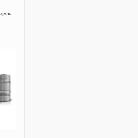
оров.
9