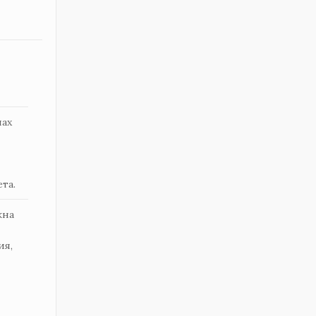
лах
та.
жна
ия,