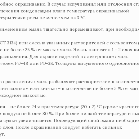
обное окрашивание. В случае вспучивания или отслоения ст
ключения конденсации влаги температура окрашиваемой
уры точки росы не менее чем на 3 °С.
рименением эмаль тщательно перемешивают, при необходи
ГОСТ 3134) или смесью указанных растворителей с сольвентом 
е не более 25 % от массы эмали. Эмаль наносят в 1 – 2 слоя к
распыления. Для окраски изделий в электрополе эмаль
вителем РЭ-4В или РЭ-3В. Толщина высушенного однослойно
о распыления эмаль разбавляют растворителем в количеств
ении валиком или кистью – в количестве не более 5 % от мас
исходной вязкостью.
– не более 24 ч при температуре (20 ± 2) °С (кроме красного
воздуха не более 80 %. При более низкой температуре и в
я сушки увеличивается. Последующий слой эмали необходи
 слоя. После окрашивания следует избегать сильных
ут.