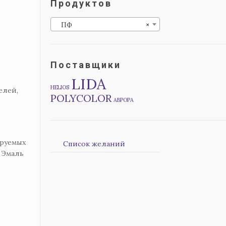
Продуктов
ПФ
×
Поставщики
LIDA
HELIOS
елей,
POLYCOLOR
АВРОРА
ируемых
Список желаний
 Эмаль