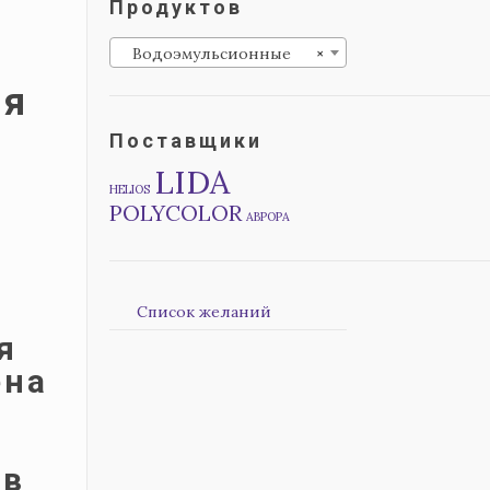
Продуктов
Водоэмульсионные
×
ая
Поставщики
LIDA
HELIOS
POLYCOLOR
АВРОРА
Список желаний
я
ена
ов