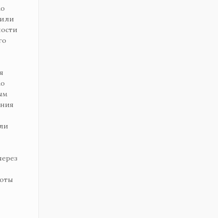
мо
 или
ности
го
я
мо
ым
ения
или
через
боты