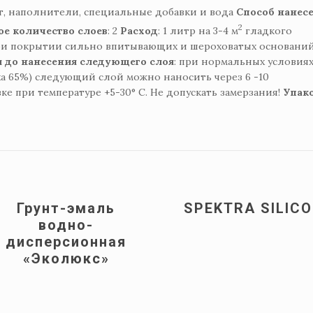
т, наполнители, специальные добавки и вода
Способ нанес
2
е количество слоев
: 2
Расход
: 1 литр на 3-4 м
гладкого
При покрытии сильно впитывающих и шероховатых основани
 до нанесения следующего слоя
: при нормальных условия
ха 65%) следующий слой можно наносить через 6 -10
ке при температуре +5-30° C. Не допускать замерзания!
Упак
Грунт-эмаль
SPEKTRA SILIC
водно-
дисперсионная
«Эколюкс»