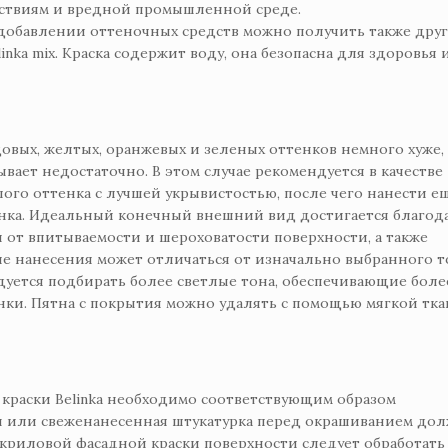
йствиям и вредной промышленной среде.
и добавлении оттеночных средств можно получить также дру
nka mix. Краска содержит воду, она безопасна для здоровья 
довых, желтых, оранжевых и зеленых оттенков немного хуже,
вает недостаточно. В этом случае рекомендуется в качестве
лого оттенка с лучшей укрывистостью, после чего нанести е
енка. Идеальный конечный внешний вид достигается благод
 от впитываемости и шероховатости поверхности, а также
е нанесения может отличаться от изначально выбранного т
дуется подбирать более светлые тона, обеспечивающие боле
ки. Пятна с покрытия можно удалять с помощью мягкой тка
краски Belinka необходимо соответствующим образом
н или свеженанесенная штукатурка перед окрашиванием до
акриловой фасадной краски поверхности следует обработать