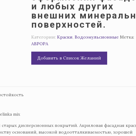
и любых других
внешних минераль
поверхностей.
Категории:
Краски
,
Водоэмульсионные
Метка:
АВРОРА
Добавить в Список Желаний
остойкость
linka mix
 старых дисперсионных покрытий. Акриловая фасадная крас
нству оснований, высокой водоотталкиваемостью, хорошей