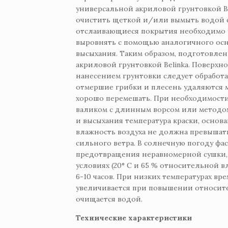
универсальной акриловой грунтовкой B
очистить щеткой и/или вымыть водой с
отслаивающиеся покрытия необходимо у
выровнять с помощью аналогичного ос
высыхания. Таким образом, подготовле
акриловой грунтовкой Belinka. Поверхн
нанесением грунтовки следует обработа
отмершие грибки и плесень удаляются 
хорошо перемешать. При необходимости 
валиком с длинным ворсом или методом 
и высыхания температура краски, основа
влажность воздуха не должна превышать
сильного ветра. В солнечную погоду ф
предотвращения неравномерной сушки, т
условиях (20° C и 65 % относительной 
6-10 часов. При низких температурах вр
увеличивается при повышении относите
очищается водой.
Технические характеристики