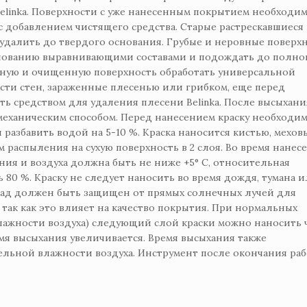
elinka. Поверхности с уже нанесенным покрытием необходи
 добавлением чистящего средства. Старые растрескавшиеся
далить до твердого основания. Грубые и неровные поверх
нованию выравнивающими составами и подождать до полно
нную и очищенную поверхность обработать универсальной
ости стен, зараженные плесенью или грибком, еще перед
ть средством для удаления плесени Belinka. После высыхани
механическим способом. Перед нанесением краску необходи
разбавить водой на 5-10 %. Краска наносится кистью, мехов
распыления на сухую поверхность в 2 слоя. Во время нанес
ния и воздуха должна быть не ниже +5° C, относительная
 80 %. Краску не следует наносить во время дождя, тумана 
асад должен быть защищен от прямых солнечных лучей для
ак как это влияет на качество покрытия. При нормальных
влажности воздуха) следующий слой краски можно наносить 
емя высыхания увеличивается. Время высыхания также
льной влажности воздуха. Инструмент после окончания ра