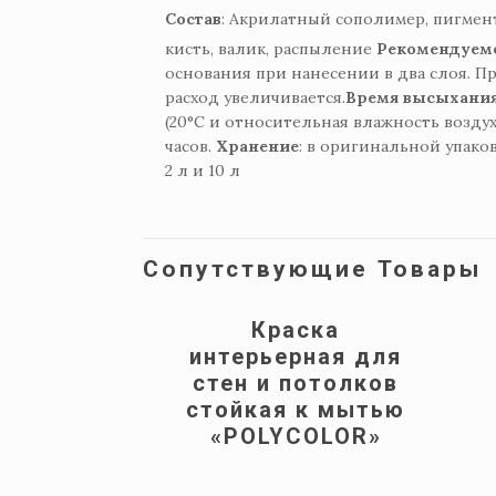
Состав
: Акрилатный сополимер, пигмен
кисть, валик, распыление
Рекомендуемо
основания при нанесении в два слоя. 
расход увеличивается.
Время высыхания
(20°C и относительная влажность возду
часов.
Хранение
: в оригинальной упаков
2 л и 10 л
Сопутствующие Товары
Краска
интерьерная для
стен и потолков
стойкая к мытью
«POLYCOLOR»