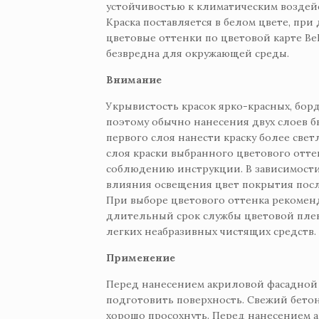
устойчивостью к климатическим возде
Краска поставляется в белом цвете, пр
цветовые оттенки по цветовой карте Beli
безвредна для окружающей среды.
Внимание
Укрывистость красок ярко-красных, бор
поэтому обычно нанесения двух слоев бы
первого слоя нанести краску более свет
слоя краски выбранного цветового отт
соблюдению инструкции. В зависимости
влияния освещения цвет покрытия посл
При выборе цветового оттенка рекомен
длительный срок службы цветовой плен
легких неабразивных чистящих средств.
Применение
Перед нанесением акриловой фасадной 
подготовить поверхность. Свежий бето
хорошо просохнуть. Перед нанесением 