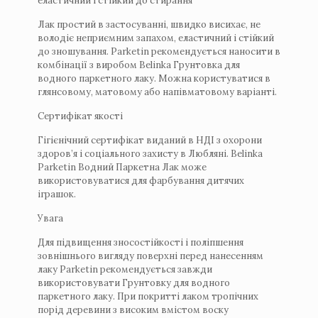
еластичний і стійкий до стирання
Лак простий в застосуванні, швидко висихає, не
володіє неприємним запахом, еластичний і стійкий
до зношування. Parketin рекомендується наносити в
комбінації з виробом Belinka Грунтовка для
водного паркетного лаку. Можна користуватися в
глянсовому, матовому або напівматовому варіанті.
Сертифікат якості
Гігієнічний сертифікат виданий в НДІ з охорони
здоров’я і соціального захисту в Любляні. Вelinka
Parketin Водний Паркетна Лак може
використовуватися для фарбування дитячих
іграшок.
Увага
Для підвищення зносостійкості і поліпшення
зовнішнього вигляду поверхні перед нанесенням
лаку Parketin рекомендується завжди
використовувати Грунтовку для водного
паркетного лаку. При покритті лаком тропічних
порід деревини з високим вмістом воску