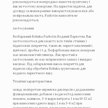
рекомендується попередньо нанести ґрунтовку і
лак на тестову поверхню. На паркетні підлоги, для
догляду за якими раніше використовувався віск або
полірувальна паста, Parketin наносити не
рекомендується.
застосування
Безбарвний Belinka Parketin Водний Паркетна Лак
застосовується для захисту всіх типів стінних і
підлогових покриттів, таких як: паркет класичний і
щитової, пробка і т.д. Пофарбована лаком поверхня
має шовковистий глянець. Лак простий в
застосуванні, не має неприємного запаху і швидко
висихає. Під забарвлення лаком покриття для
підлоги слід обробити Belinka грунтовкою для
водного паркетного лаку.
Технічні характеристики
склад: поліуретан-акрилова дисперсія з додаванням
функціональних добавок і води метод нанесення:
пензлем, валиком, 3-4 шари витрата: 1 л на 10-12 м2
при нанесенні одного шару, 1 л на 3-4 м2 при
нанесенні трьох шарів. висихання: подальші шару