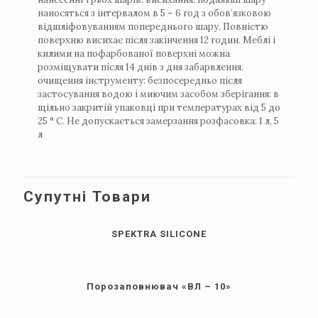
наносяться з інтервалом в 5 – 6 год з обов’язковою
відшліфовуванням попереднього шару. Повністю
поверхню висихає після закінчення 12 годин. Меблі і
килими на пофарбованої поверхні можна
розміщувати після 14 днів з дня забарвлення.
очищення інструменту: безпосередньо після
застосування водою і миючим засобом зберігання: в
щільно закритій упаковці при температурах від 5 до
25 ° C. Не допускається замерзання розфасовка: 1 л, 5
л
Супутні Товари
SPEKTRA SILICONE
Порозаповнювач «ВЛ – 10»