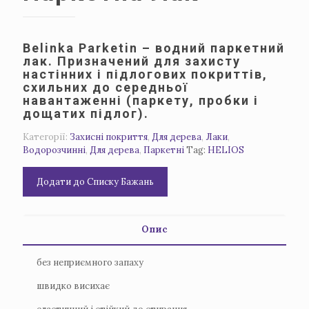
Belinka Parketin – водний паркетний
лак. Призначений для захисту
настінних і підлогових покриттів,
схильних до середньої
навантаженні (паркету, пробки і
дощатих підлог).
Категорії:
Захисні покриття
,
Для дерева
,
Лаки
,
Водорозчинні
,
Для дерева
,
Паркетнi
Tag:
HELIOS
Додати до Списку Бажань
Опис
без неприємного запаху
швидко висихає