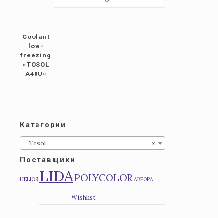
Coolant
low-
freezing
«TOSOL
А40U»
Категории
Tosol
×
Поставщики
LIDA
POLYCOLOR
HELIOS
АВРОРА
Wishlist